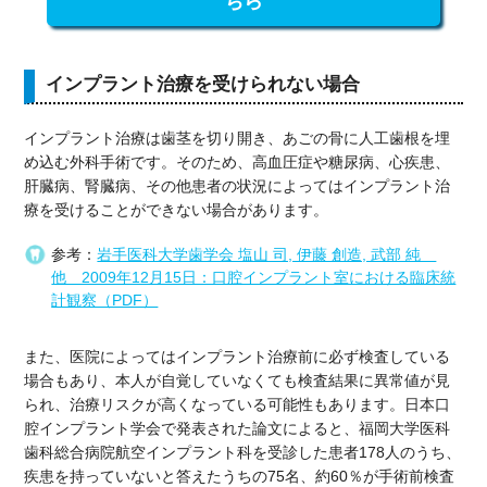
ちら
インプラント治療を受けられない場合
インプラント治療は歯茎を切り開き、あごの骨に人工歯根を埋
め込む外科手術です。そのため、高血圧症や糖尿病、心疾患、
肝臓病、腎臓病、その他患者の状況によってはインプラント治
療を受けることができない場合があります。
参考：
岩手医科大学歯学会 塩山 司, 伊藤 創造, 武部 純
他 2009年12月15日：口腔インプラント室における臨床統
計観察（PDF）
また、医院によってはインプラント治療前に必ず検査している
場合もあり、本人が自覚していなくても検査結果に異常値が見
られ、治療リスクが高くなっている可能性もあります。日本口
腔インプラント学会で発表された論文によると、福岡大学医科
歯科総合病院航空インプラント科を受診した患者178人のうち、
疾患を持っていないと答えたうちの75名、約60％が手術前検査