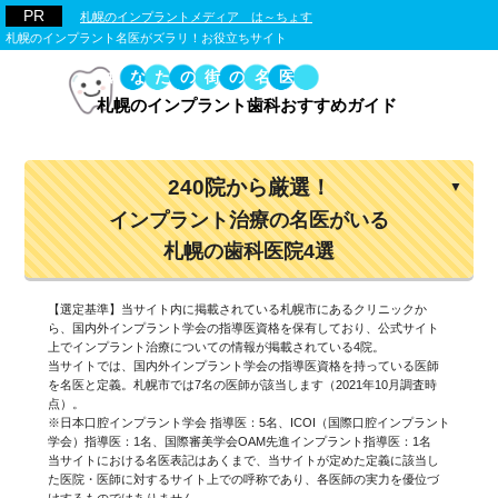
札幌のインプラントメディア は～ちょす
札幌のインプラント名医がズラリ！お役立ちサイト
あなたの街の名医
札幌のインプラント歯科おすすめガイド
240院から厳選！
インプラント治療の名医がいる
札幌の歯科医院4選
【選定基準】当サイト内に掲載されている札幌市にあるクリニックか
ら、国内外インプラント学会の指導医資格を保有しており、公式サイト
上でインプラント治療についての情報が掲載されている4院。
当サイトでは、国内外インプラント学会の指導医資格を持っている医師
を名医と定義。札幌市では7名の医師が該当します（2021年10月調査時
点）。
※日本口腔インプラント学会 指導医：5名、ICOI（国際口腔インプラント
学会）指導医：1名、国際審美学会OAM先進インプラント指導医：1名
当サイトにおける名医表記はあくまで、当サイトが定めた定義に該当し
た医院・医師に対するサイト上での呼称であり、各医師の実力を優位づ