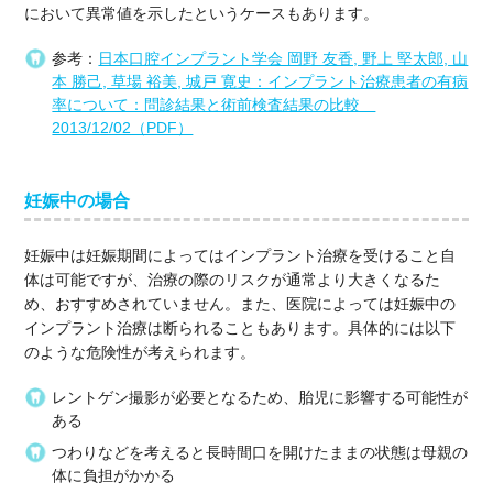
において異常値を示したというケースもあります。
参考：
日本口腔インプラント学会 岡野 友香, 野上 堅太郎, 山
本 勝己, 草場 裕美, 城戸 寛史：インプラント治療患者の有病
率について：問診結果と術前検査結果の比較
2013/12/02（PDF）
妊娠中の場合
妊娠中は妊娠期間によってはインプラント治療を受けること自
体は可能ですが、治療の際のリスクが通常より大きくなるた
め、おすすめされていません。また、医院によっては妊娠中の
インプラント治療は断られることもあります。具体的には以下
のような危険性が考えられます。
レントゲン撮影が必要となるため、胎児に影響する可能性が
ある
つわりなどを考えると長時間口を開けたままの状態は母親の
体に負担がかかる