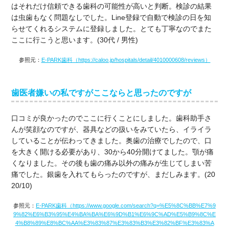
はそれだけ信頼できる歯科の可能性が高いと判断。検診の結果
は虫歯もなく問題なしでした。Line登録で自動で検診の日を知
らせてくれるシステムに登録しました。とても丁寧なのでまた
ここに行こうと思います。(30代 / 男性)
参照元：
E-PARK歯科（https://caloo.jp/hospitals/detail/4010000608/reviews）
歯医者嫌いの私ですがここならと思ったのですが
口コミが良かったのでここに行くことにしました。歯科助手さ
んが笑顔なのですが、器具などの扱いをみていたら、イライラ
していることが伝わってきました。奥歯の治療でしたので、口
を大きく開ける必要があり、30から40分開けてました。顎が痛
くなりました。その後も歯の痛み以外の痛みが生じてしまい苦
痛でした。銀歯を入れてもらったのですが、まだしみます。(20
20/10)
参照元：
E-PARK歯科（https://www.google.com/search?q=%E5%8C%BB%E7%9
9%82%E6%B3%95%E4%BA%BA%E6%9D%B1%E6%9C%AD%E5%B9%8C%E
4%B8%89%E8%BC%AA%E3%83%87%E3%83%B3%E3%82%BF%E3%83%A