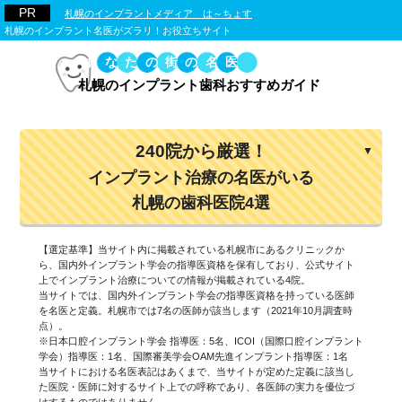
札幌のインプラントメディア は～ちょす
札幌のインプラント名医がズラリ！お役立ちサイト
あなたの街の名医
札幌のインプラント歯科おすすめガイド
240院から厳選！
インプラント治療の名医がいる
札幌の歯科医院4選
【選定基準】当サイト内に掲載されている札幌市にあるクリニックか
ら、国内外インプラント学会の指導医資格を保有しており、公式サイト
上でインプラント治療についての情報が掲載されている4院。
当サイトでは、国内外インプラント学会の指導医資格を持っている医師
を名医と定義。札幌市では7名の医師が該当します（2021年10月調査時
点）。
※日本口腔インプラント学会 指導医：5名、ICOI（国際口腔インプラント
学会）指導医：1名、国際審美学会OAM先進インプラント指導医：1名
当サイトにおける名医表記はあくまで、当サイトが定めた定義に該当し
た医院・医師に対するサイト上での呼称であり、各医師の実力を優位づ