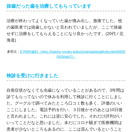
抜歯だった歯を治療してもらっています
治療が終わってよくなっていた歯が痛み出し、激痛でした。他
の歯医者では抜歯しかないと言われていましたが、ここで抜歯
せずに治療をしてもらえることになり良かったです。(20代 / 北
海道)
参照元：
E-PARK歯科（https://haisha-yoyaku.jp/bun2sdental/detail/index/id/g00000
6929/tab/7/）
検診を受けに行きました
自覚症状がなくても虫歯になっていることがあるので、3年間は
診てもらってないので休みを利用して検診に行くことにしまし
た。グーグルで調べてみたところ口コミ数も多く、評価のいい
ここにしました。電話予約を行い、３日後かそのあとは10日後
と言われました。これには逆に安心でした。それだけ評判がい
いってことだなと思いました。未だにコロナ騒ぎで医療機関は
患者が少ないところもあるのに、ここは混んでいるということ