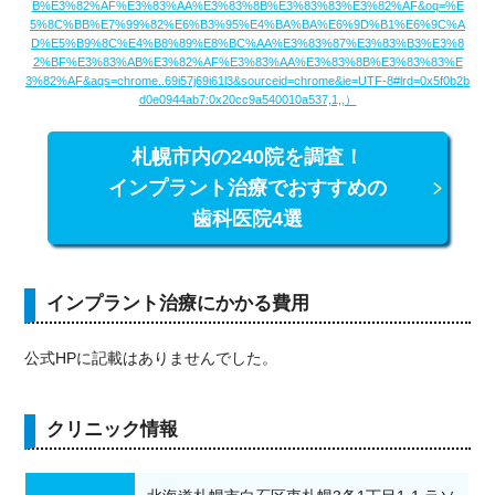
B%E3%82%AF%E3%83%AA%E3%83%8B%E3%83%83%E3%82%AF&oq=%E
5%8C%BB%E7%99%82%E6%B3%95%E4%BA%BA%E6%9D%B1%E6%9C%A
D%E5%B9%8C%E4%B8%89%E8%BC%AA%E3%83%87%E3%83%B3%E3%8
2%BF%E3%83%AB%E3%82%AF%E3%83%AA%E3%83%8B%E3%83%83%E
3%82%AF&aqs=chrome..69i57j69i61l3&sourceid=chrome&ie=UTF-8#lrd=0x5f0b2b
d0e0944ab7:0x20cc9a540010a537,1,,）
札幌市内の240院を調査！
インプラント治療でおすすめの
歯科医院4選
インプラント治療にかかる費用
公式HPに記載はありませんでした。
クリニック情報