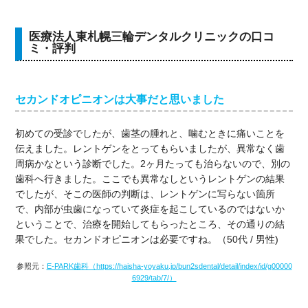
医療法人東札幌三輪デンタルクリニックの口コ
ミ・評判
セカンドオピニオンは大事だと思いました
初めての受診でしたが、歯茎の腫れと、噛むときに痛いことを
伝えました。レントゲンをとってもらいましたが、異常なく歯
周病かなという診断でした。2ヶ月たっても治らないので、別の
歯科へ行きました。ここでも異常なしというレントゲンの結果
でしたが、そこの医師の判断は、レントゲンに写らない箇所
で、内部が虫歯になっていて炎症を起こしているのではないか
ということで、治療を開始してもらったところ、その通りの結
果でした。セカンドオピニオンは必要ですね。（50代 / 男性)
参照元：
E-PARK歯科（https://haisha-yoyaku.jp/bun2sdental/detail/index/id/g00000
6929/tab/7/）