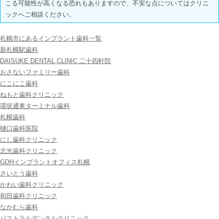
こる可能性が高くなる恐れもありますので、不安な点についてはクリニ
ックへご相談ください。
札幌市にあるインプラント歯科一覧
新札幌駅歯科
‎DAISUKE DENTAL CLINIC 二十四軒院
おさないファミリー歯科
にこにこ歯科
ねもと歯科クリニック
環状通東ターミナル歯科
札幌歯科
樋口歯科医院
にし歯科クリニック
北光歯科クリニック
GDHインプラントオフィス札幌
さいとう歯科
かわい歯科クリニック
和田歯科クリニック
なかむら歯科
パストラルデンタルクリニック