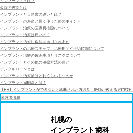
インプラントとは？
仮歯の役割とは
インプラントと天然歯の違いとは？
インプラントの寿命と長く使うためのポイント
インプラント治療の医療費控除について
インプラント治療は痛いの？
インプラント治療に保険は適用されるか
インプラントの治療ステップ、治療期間や手術時間について
インプラント治療の確認事項とリスクについて
インプラントとその他の治療方法の違い
デンタルローンとは
インプラント治療後はどれくらいもつのか
インプラント周囲炎とは？
【PR】インプラントができないと診断された方必見！医師が教える専門技術
運営者情報
あなたの街の名医
札幌の
インプラント歯科