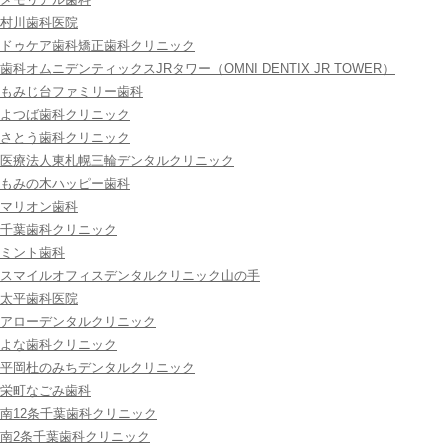
村川歯科医院
ドゥケア歯科矯正歯科クリニック
歯科オムニデンティックスJRタワー（OMNI DENTIX JR TOWER）
もみじ台ファミリー歯科
よつば歯科クリニック
さとう歯科クリニック
医療法人東札幌三輪デンタルクリニック
もみの木ハッピー歯科
マリオン歯科
千葉歯科クリニック
ミント歯科
スマイルオフィスデンタルクリニック山の手
太平歯科医院
アローデンタルクリニック
よな歯科クリニック
平岡杜のみちデンタルクリニック
栄町なごみ歯科
南12条千葉歯科クリニック
南2条千葉歯科クリニック