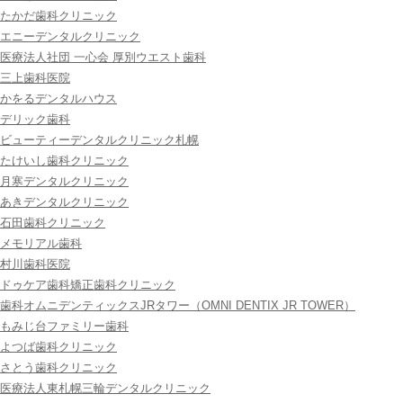
たかだ歯科クリニック
エニーデンタルクリニック
医療法人社団 一心会 厚別ウエスト歯科
三上歯科医院
かをるデンタルハウス
デリック歯科
ビューティーデンタルクリニック札幌
たけいし歯科クリニック
月寒デンタルクリニック
あきデンタルクリニック
石田歯科クリニック
メモリアル歯科
村川歯科医院
ドゥケア歯科矯正歯科クリニック
歯科オムニデンティックスJRタワー（OMNI DENTIX JR TOWER）
もみじ台ファミリー歯科
よつば歯科クリニック
さとう歯科クリニック
医療法人東札幌三輪デンタルクリニック