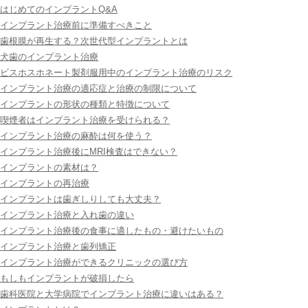
はじめてのインプラントQ&A
インプラント治療前に準備すべきこと
歯根膜が再生する？次世代型インプラントとは
犬歯のインプラント治療
ビスホスホネート製剤服用中のインプラント治療のリスク
インプラント治療の適応症と治療の制限について
インプラントの形状の種類と特徴について
喫煙者はインプラント治療を受けられる？
インプラント治療の麻酔は何を使う？
インプラント治療後にMRI検査はできない？
インプラントの素材は？
インプラントの再治療
インプラントは歯ぎしりしても大丈夫？
インプラント治療と入れ歯の違い
インプラント治療後の食事に適したもの・避けたいもの
インプラント治療と歯列矯正
インプラント治療ができるクリニックの選び方
もしもインプラントが破損したら
歯科医院と大学病院でインプラント治療に違いはある？