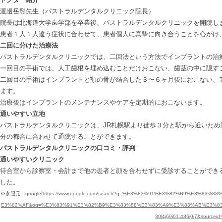
渡邊岳彰先生（パストラルデンタルクリニック院長）
院長は北海道大学歯学部を卒業後、パストラルデンタルクリニックを開院し
患者１人１人違う症状に合わせて、患者個人に真摯に向き合うことを心がけ
二回に分けた治療法
パストラルデンタルクリニックでは、二回法という方法でインプラントの治
一回目の手術では、人工歯根を埋め込むことだけおこない、歯茎の中に隠す
二回目の手術はインプラントと顎の骨が結合した３〜６ヶ月後におこない、
ます。
治療後はインプラントのメンテナンスやケアを定期的におこないます。
通いやすい立地
パストラルデンタルクリニックは、JR札幌駅より徒歩３分と駅から近いため
分の都合に合わせて通院することができます。
パストラルデンタルクリニックの口コミ・評判
通いやすいクリニック
待合室から診察室・会計まで他の患者と顔を合わせずに受診することができ
した。
※参照元：
google(https://www.google.com/search?q=%E3%83%91%E3%82%B9%E
E3%82%AF&oq=%E3%83%91%E3%82%B9%E3%83%88%E3%83%A9%E3%83%AB%E3%83%
30l4j69i61.486j0j7&source