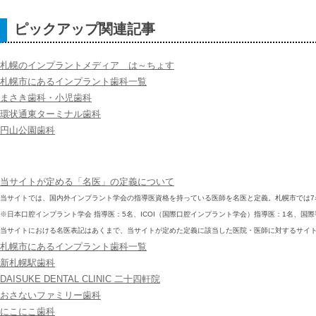
ピックアップ関連記事
札幌のインプラントメディア は～ちょす
札幌市にあるインプラント歯科一覧
まさき歯科・小児歯科
環状通東ターミナル歯科
円山公園歯科
当サイトが定める「名医」の定義について
当サイトでは、国内外インプラント学会の指導医資格を持っている医師を名医と定義。札幌市では7名
※日本口腔インプラント学会 指導医：5名、ICOI（国際口腔インプラント学会）指導医：1名、国
当サイトにおける名医表記はあくまで、当サイトが定めた定義に該当した医院・医師に対するサイ
札幌市にあるインプラント歯科一覧
新札幌駅歯科
‎DAISUKE DENTAL CLINIC 二十四軒院
おさないファミリー歯科
にこにこ歯科