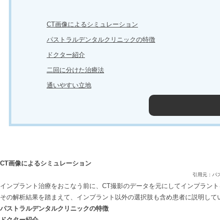
CT画像によるシミュレーション
パストラルデンタルクリニックの特徴
ドクター紹介
二回に分けた治療法
通いやすい立地
CT画像によるシミュレーション
引用元：パストラ
インプラント治療をおこなう前に、CT撮影のデータを元にしてインプラン
その解析結果を踏まえて、インプラント以外の選択肢も含め患者に説明して
パストラルデンタルクリニックの特徴
ドクター紹介