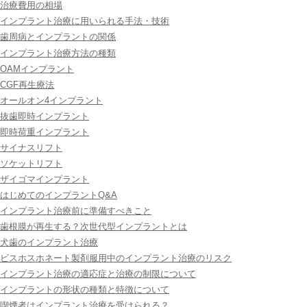
治療費用の相場
インプラント治療に用いられる手法・技術
歯周病とインプラントの関係
インプラント治療方法の種類
OAMインプラント
CGF再生療法
オールオン4インプラント
抜歯即時インプラント
即時荷重インプラント
サイナスリフト
ソケットリフト
ザイゴマインプラント
はじめてのインプラントQ&A
インプラント治療前に準備すべきこと
歯根膜が再生する？次世代型インプラントとは
犬歯のインプラント治療
ビスホスホネート製剤服用中のインプラント治療のリスク
インプラント治療の適応症と治療の制限について
インプラントの形状の種類と特徴について
喫煙者はインプラント治療を受けられる？