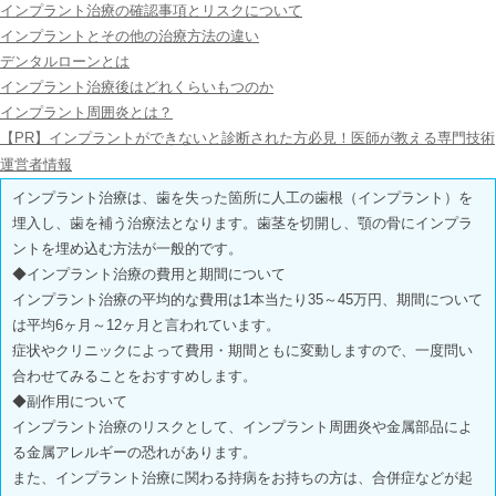
インプラント治療の確認事項とリスクについて
インプラントとその他の治療方法の違い
デンタルローンとは
インプラント治療後はどれくらいもつのか
インプラント周囲炎とは？
【PR】インプラントができないと診断された方必見！医師が教える専門技術
運営者情報
インプラント治療は、歯を失った箇所に人工の歯根（インプラント）を
埋入し、歯を補う治療法となります。歯茎を切開し、顎の骨にインプラ
ントを埋め込む方法が一般的です。
◆インプラント治療の費用と期間について
インプラント治療の平均的な費用は1本当たり35～45万円、期間について
は平均6ヶ月～12ヶ月と言われています。
症状やクリニックによって費用・期間ともに変動しますので、一度問い
合わせてみることをおすすめします。
◆副作用について
インプラント治療のリスクとして、インプラント周囲炎や金属部品によ
る金属アレルギーの恐れがあります。
また、インプラント治療に関わる持病をお持ちの方は、合併症などが起