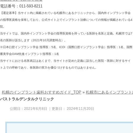
電話番号：011-593-8211
【選定基準】当サイト内に掲載されている札幌市にあるクリニックから、国内外インプラント学会
の指導医資格を保有しており、公式サイト上でインプラント治療についての情報が掲載されている4
院。
当サイトでは、国内外インプラント学会の指導医資格を持っている医師を名医と定義。札幌市では7
名の医師が該当します（2021年10月調査時点）。
※日本口腔インプラント学会 指導医：5名、ICOI（国際口腔インプラント学会）指導医：1名、国際
審美学会OAM先進インプラント指導医：1名
当サイトにおける名医表記はあくまで、当サイトが定めた定義に該当した医院・医師に対するサイ
ト上での呼称であり、各医師の実力を優位づけするものではありません。
札幌のインプラント歯科おすすめガイド_TOP
»
札幌市にあるインプラント
パストラルデンタルクリニック
公開日：
2021年6月8日
｜更新日：
2024年11月20日