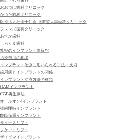
西野きむら歯科
おおつぼ歯科クリニック
かつた歯科クリニック
医療法人社団千仁会 北海道大志歯科クリニック
フレンズ歯科クリニック
あすか歯科
しろくま歯科
札幌のインプラント情報館
治療費用の相場
インプラント治療に用いられる手法・技術
歯周病とインプラントの関係
インプラント治療方法の種類
OAMインプラント
CGF再生療法
オールオン4インプラント
抜歯即時インプラント
即時荷重インプラント
サイナスリフト
ソケットリフト
ザイゴマインプラント