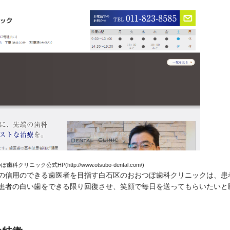
クリニック公式HP(http://www.otsubo-dental.com/)
の信用のできる歯医者を目指す白石区のおおつぼ歯科クリニックは、患
患者の白い歯をできる限り回復させ、笑顔で毎日を送ってもらいたいと