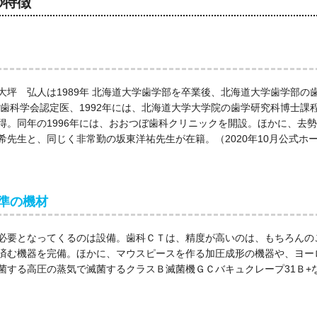
の特徴
坪 弘人は1989年 北海道大学歯学部を卒業後、北海道大学歯学部の
正歯科学会認定医、1992年には、北海道大学大学院の歯学研究科博士課
得。同年の1996年には、おおつぼ歯科クリニックを開設。ほかに、去勢
先生と、同じく非常勤の坂東洋祐先生が在籍。（2020年10月公式ホ
準の機材
必要となってくるのは設備。歯科ＣＴは、精度が高いのは、もちろんの
済む機器を完備。ほかに、マウスピースを作る加圧成形の機器や、ヨー
菌する高圧の蒸気で滅菌するクラスＢ滅菌機ＧＣバキュクレープ31Ｂ+