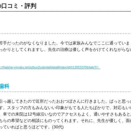
の口コミ・評判
苦手だったのがなくなりました。今では家族みんなでここに通っていま
っかりとしてくれますし、先生の治療は優しく声をかけてくれながらな
haisha-yoyaku.jp/sp/bun2sdental/detail/index/id/0130533706/tab/7/）
歯科
引っ越してきたので近所だったおおつぼさんに行きました。ぱっと思っ
す。スタッフの方もみんないい印象がもてる人たちばかりで、対応もい
。車での来院は12号線沿いなのでアクセスもよく、通いやすさもあると
ちらの希望などの相談にものってくれます。それに、先生が優しく、面
ていればと思うほどです。(30代)