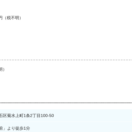
）
0円（税不明）
明）
区菊水上町1条2丁目100-50
前」より徒歩1分