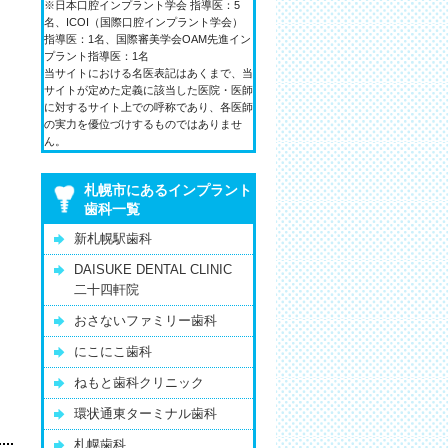
※日本口腔インプラント学会 指導医：5
名、ICOI（国際口腔インプラント学会）
指導医：1名、国際審美学会OAM先進イン
プラント指導医：1名
当サイトにおける名医表記はあくまで、当
サイトが定めた定義に該当した医院・医師
に対するサイト上での呼称であり、各医師
の実力を優位づけするものではありませ
ん。
札幌市にあるインプラント
歯科一覧
新札幌駅歯科
‎DAISUKE DENTAL CLINIC
二十四軒院
おさないファミリー歯科
にこにこ歯科
ねもと歯科クリニック
環状通東ターミナル歯科
札幌歯科