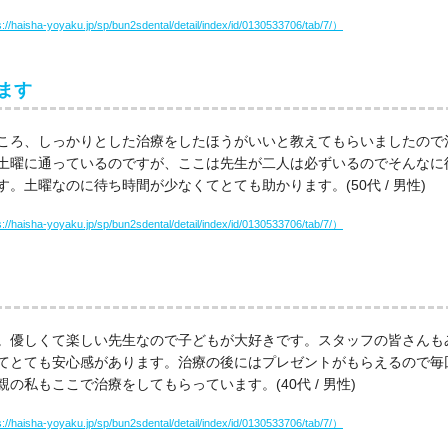
haisha-yoyaku.jp/sp/bun2sdental/detail/index/id/0130533706/tab/7/）
ます
ころ、しっかりとした治療をしたほうがいいと教えてもらいましたので
土曜に通っているのですが、ここは先生が二人は必ずいるのでそんなに
。土曜なのに待ち時間が少なくてとても助かります。(50代 / 男性)
haisha-yoyaku.jp/sp/bun2sdental/detail/index/id/0130533706/tab/7/）
。優しくて楽しい先生なので子どもが大好きです。スタッフの皆さんも
てとても安心感があります。治療の後にはプレゼントがもらえるので毎
私もここで治療をしてもらっています。(40代 / 男性)
haisha-yoyaku.jp/sp/bun2sdental/detail/index/id/0130533706/tab/7/）