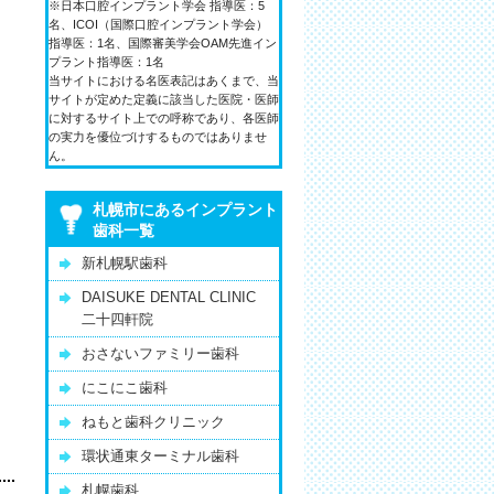
※日本口腔インプラント学会 指導医：5
名、ICOI（国際口腔インプラント学会）
指導医：1名、国際審美学会OAM先進イン
プラント指導医：1名
当サイトにおける名医表記はあくまで、当
サイトが定めた定義に該当した医院・医師
に対するサイト上での呼称であり、各医師
の実力を優位づけするものではありませ
ん。
札幌市にあるインプラント
歯科一覧
新札幌駅歯科
‎DAISUKE DENTAL CLINIC
二十四軒院
おさないファミリー歯科
にこにこ歯科
ねもと歯科クリニック
環状通東ターミナル歯科
札幌歯科