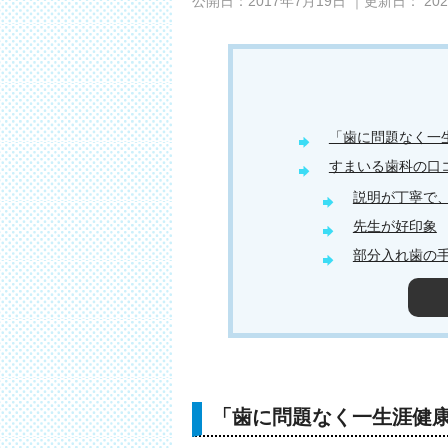
公開日：
2017年7月19日
｜更新日：
20
「歯に問題なく一
すまいる歯科の口
説明が丁寧で
先生が好印象
部分入れ歯の
「歯に問題なく一生涯健