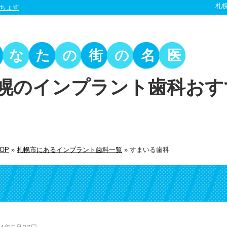
札
ちょす
あなたの街の名医
幌のインプラント歯科おす
OP
»
札幌市にあるインプラント歯科一覧
»
すまいる歯科