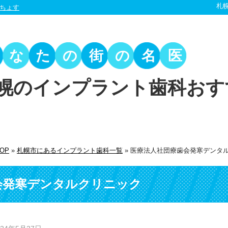
札
ちょす
あなたの街の名医
幌のインプラント歯科おす
OP
»
札幌市にあるインプラント歯科一覧
»
医療法人社団療歯会発寒デンタ
会発寒デンタルクリニック