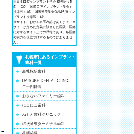
※日本口腔インプラント学会 指導医：5
名、ICOI（国際口腔インプラント学会）
指導医：1名、国際審美学会OAM先進イン
プラント指導医：1名
当サイトにおける名医表記はあくまで、当
サイトが定めた定義に該当した医院・医師
に対するサイト上での呼称であり、各医師
の実力を優位づけするものではありませ
ん。
札幌市にあるインプラント
歯科一覧
新札幌駅歯科
‎DAISUKE DENTAL CLINIC
二十四軒院
おさないファミリー歯科
にこにこ歯科
ねもと歯科クリニック
環状通東ターミナル歯科
札幌歯科